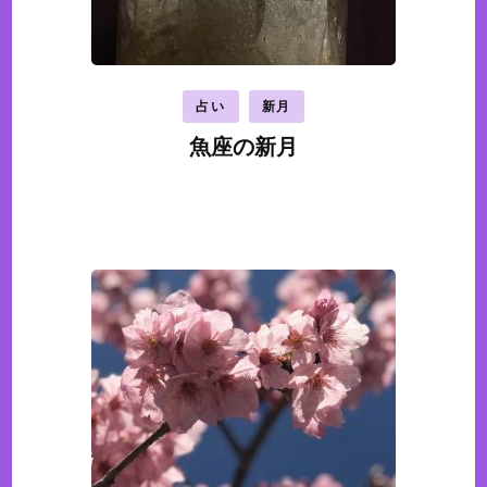
占い
新月
魚座の新月