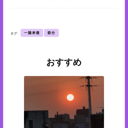
一陽来復
節分
タグ:
おすすめ
投
稿
ナ
ビ
ゲ
ー
シ
ョ