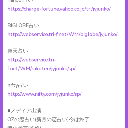
https://charge-fortune.yahoo.co.jp/tri/jyjunko/
BIGLOBE占い
http://webservice.tri-f.net/WM/biglobe/jyjunko/
楽天占い
http://webservice.tri-
f.net/WM/rakuten/jyjunko/sp/
nifty占い
http://www.nifty.com/jyjunko/sp/
■メディア出演
OZの恋占い(新月の恋占い)今は終了