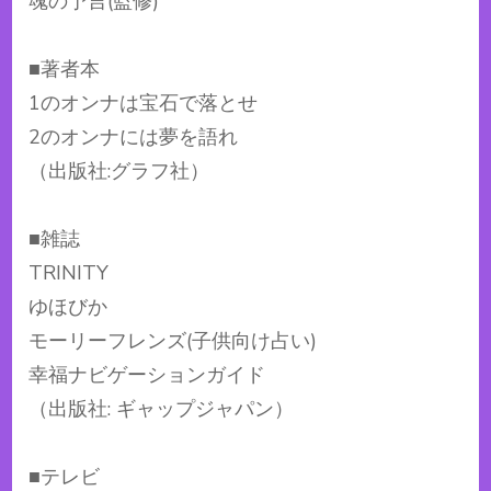
魂の予言(監修)
■著者本
1のオンナは宝石で落とせ
2のオンナには夢を語れ
（出版社:グラフ社）
■雑誌
TRINITY
ゆほびか
モーリーフレンズ(子供向け占い)
幸福ナビゲーションガイド
（出版社: ギャップジャパン）
■テレビ