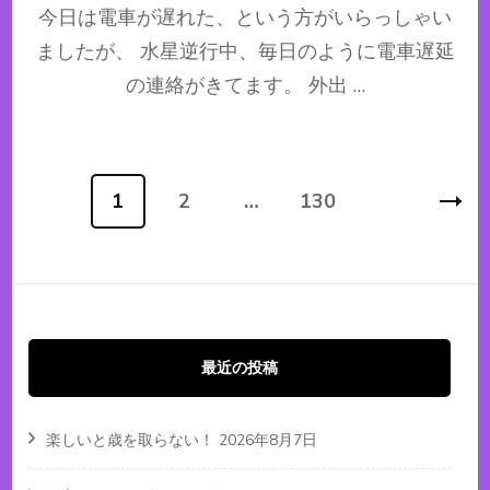
今日は電車が遅れた、という方がいらっしゃい
ましたが、 水星逆行中、毎日のように電車遅延
の連絡がきてます。 外出 …
投
1
2
…
130
固
固
固
稿
定
定
定
ナ
ビ
ペ
ペ
ペ
ゲ
ー
ー
ー
ー
最近の投稿
シ
ジ
ジ
ジ
ョ
楽しいと歳を取らない！
2026年8月7日
ン