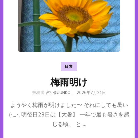
日常
梅雨明け
投稿者:
占い師JUNKO
、
2026年7月21日
ようやく梅雨が明けました〜 それにしても暑い
(･_･; 明後日23日は【大暑】 一年で最も暑さを感
じる頃、 と …