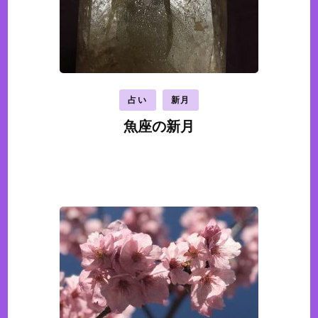
占い
新月
魚座の新月