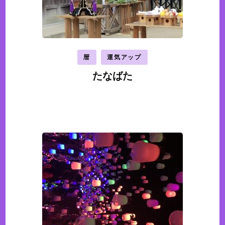
ョ
ン
暦
運気アップ
たなばた