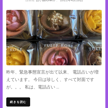
投稿者:
占い師JUNKO
、
2021年4月18日
昨年、緊急事態宣言が出て以来、 電話占いが増
えています。 今日は珍しく、すべて対面です
が。。。 私は、電話占い …
続きを読む