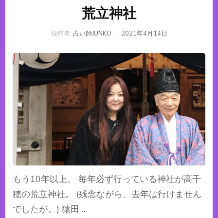
荒立神社
投稿者:
占い師JUNKO
、
2021年4月14日
もう10年以上、 毎年必ず行っている神社が高千
穂の荒立神社。 (残念ながら、去年は行けません
でしたが。) 猿田 …