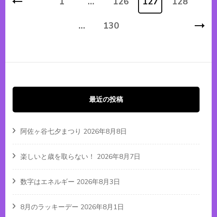
1
…
126
127
128
固
固
固
固
稿
定
…
130
定
固
定
定
ナ
ビ
ペ
ペ
定
ペ
ペ
ゲ
ー
ー
ー
ペ
ー
ー
シ
ジ
ジ
ー
ジ
ジ
最近の投稿
ョ
ン
ジ
阿佐ヶ谷七夕まつり
2026年8月8日
楽しいと歳を取らない！
2026年8月7日
数字はエネルギー
2026年8月3日
8月のラッキーデー
2026年8月1日