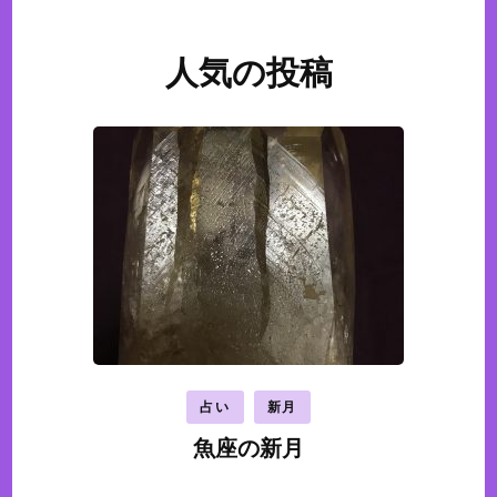
人気の投稿
占い
新月
魚座の新月