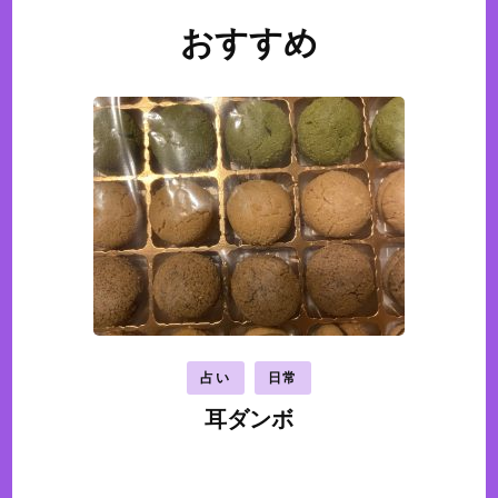
おすすめ
投
稿
ナ
ビ
ゲ
ー
シ
ョ
ン
占い
日常
耳ダンボ