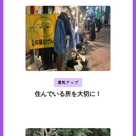
ナ
ビ
ゲ
ー
シ
ョ
ン
運気アップ
住んでいる所を大切に！