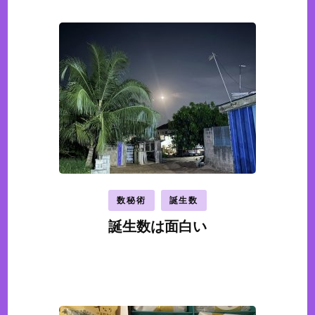
稿
ナ
ビ
ゲ
ー
シ
ョ
ン
数秘術
誕生数
誕生数は面白い