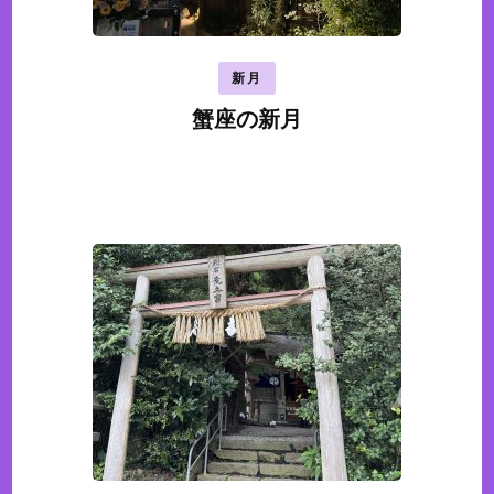
ン
新月
蟹座の新月