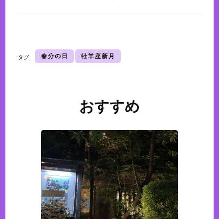
春分の日
牡羊座新月
タグ:
おすすめ
投
稿
ナ
ビ
ゲ
ー
シ
ョ