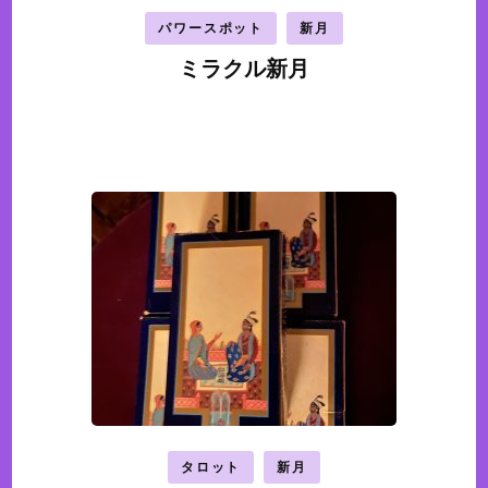
パワースポット
新月
ミラクル新月
タロット
新月