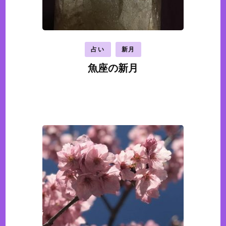
占い
新月
魚座の新月