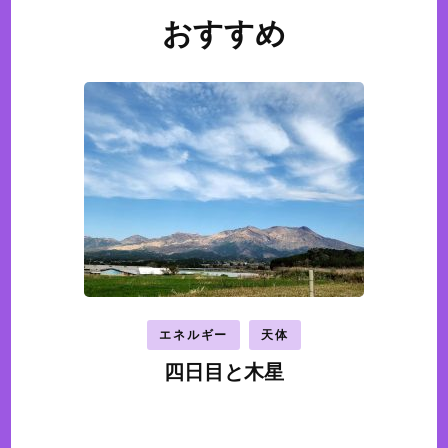
おすすめ
投
稿
ナ
ビ
ゲ
ー
シ
ョ
ン
エネルギー
天体
四日目と木星