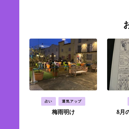
投
稿
ナ
ビ
ゲ
ー
シ
ョ
ン
占い
運気アップ
梅雨明け
8月