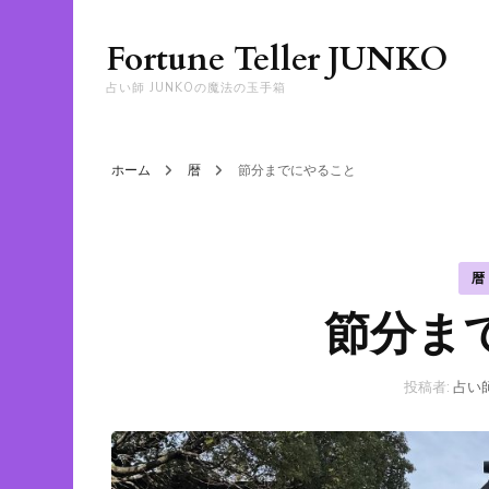
Fortune Teller JUNKO
占い師 JUNKOの魔法の玉手箱
ホーム
暦
節分までにやること
暦
節分ま
投稿者:
占い師