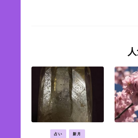
人
占い
新月