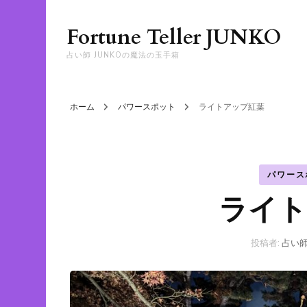
Fortune Teller JUNKO
占い師 JUNKOの魔法の玉手箱
ホーム
パワースポット
ライトアップ紅葉
パワース
ライト
投稿者:
占い師