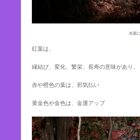
水面
紅葉は、
縁結び、変化、繁栄、長寿の意味があり、
赤や橙色の葉は、邪気払い
黄金色や金色は、金運アップ