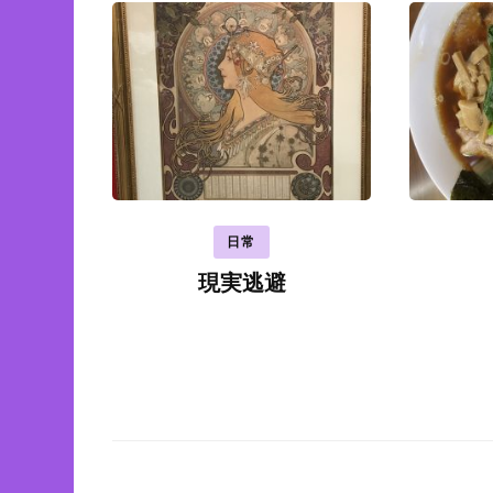
ナ
ビ
ゲ
ー
シ
ョ
ン
日常
現実逃避