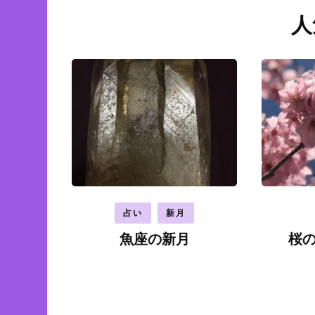
人
占い
新月
魚座の新月
桜