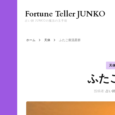
Fortune Teller JUNKO
占い師 JUNKOの魔法の玉手箱
ホーム
天体
ふたご座流星群
天
ふた
投稿者:
占い師