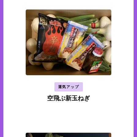
稿
ナ
ビ
ゲ
ー
シ
ョ
ン
運気アップ
空飛ぶ新玉ねぎ