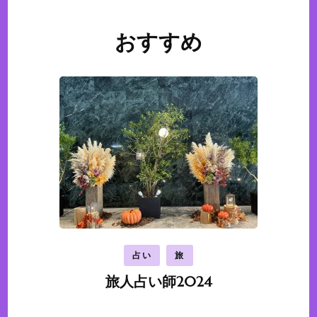
おすすめ
投
稿
ナ
ビ
ゲ
ー
シ
ョ
ン
占い
旅
旅人占い師2024