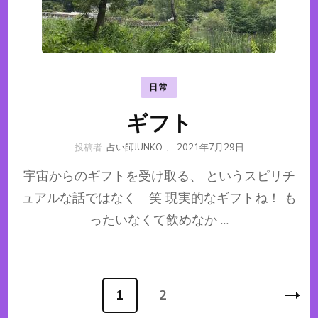
日常
ギフト
投稿者:
占い師JUNKO
、
2021年7月29日
宇宙からのギフトを受け取る、 というスピリチ
ュアルな話ではなく 笑 現実的なギフトね！ も
ったいなくて飲めなか …
投
1
2
固
固
稿