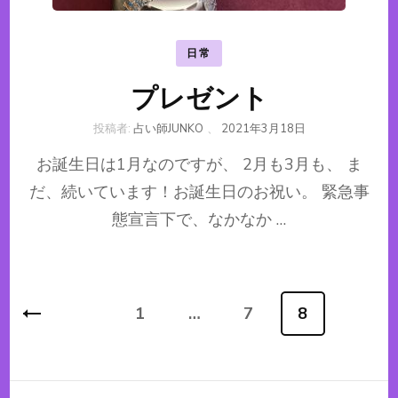
日常
プレゼント
投稿者:
占い師JUNKO
、
2021年3月18日
お誕生日は1月なのですが、 2月も3月も、 ま
だ、続いています！お誕生日のお祝い。 緊急事
態宣言下で、なかなか …
投
1
…
7
8
固
固
固
稿
定
定
定
ナ
ビ
ペ