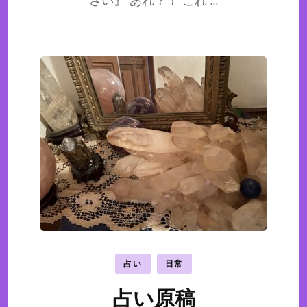
さい』 あれ？！ これ …
占い
日常
占い原稿